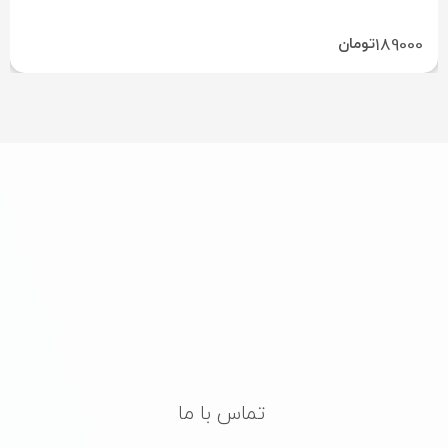
پرده مدرن BM113
189000
تومان