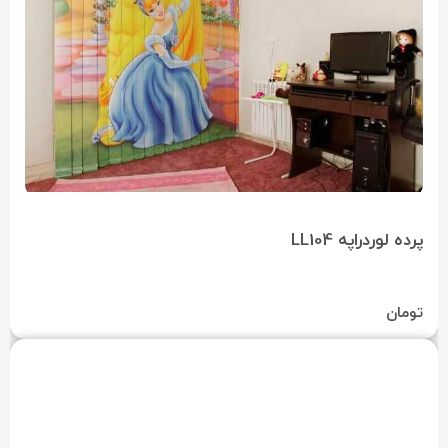
پرده لوردراپه LL104
تومان