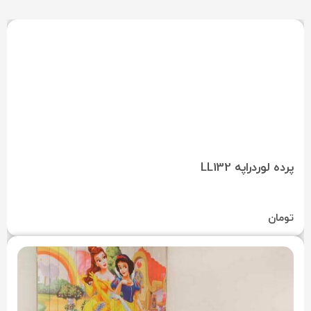
پرده لوردراپه LL132
تومان