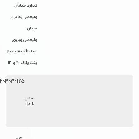
تماس با ما
تهران. خیابان ولیعصر. بالاتر از میدان ولیعصر.روبروی
سینماآفریقا.پاساژ یکتا.پلاک 12 و 13
9203030125
تماس
با ما:
021-
8890-