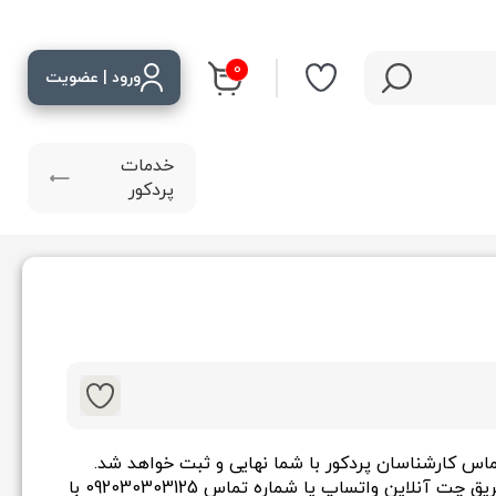
ورود | عضویت
خدمات
پردکور
س کارشناسان پردکور با شما نهایی و ثبت خواهد شد.
طریق چت آنلاین واتساپ یا شماره تماس
092030303125
با