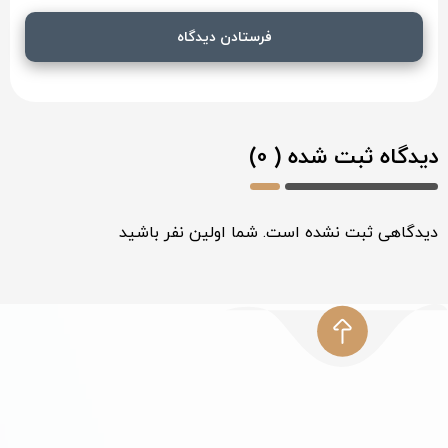
تماس با ما
تهران. خیابان ولیعصر. بالاتر از میدان ولیعصر.روبروی
سینماآفریقا.پاساژ یکتا.پلاک 12 و 13
09203030125
تماس با ما: