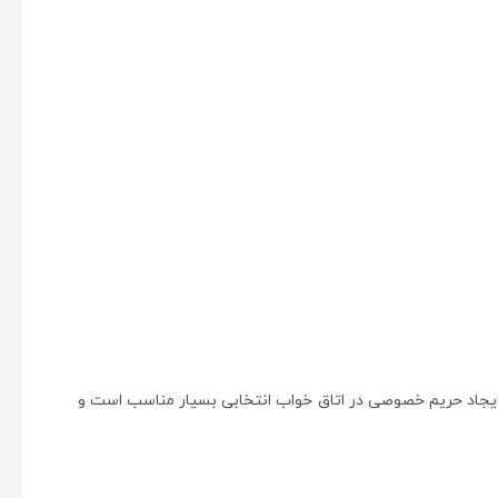
 سولیت (نوعی پارچه از جنس pvc) و کتان است. این نوع از پرده برای ایجاد حریم خصوصی در اتاق خواب انتخابی بسیار مناسب است و